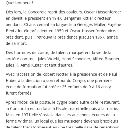
Quel bonheur !
Dès lors, la Concordia reprit des couleurs. Oscar Hassenforder
en devint le président en 1947, Benjamin Kittler directeur
pendant...30 ans cédant sa baguette à Georges Muller. Eugène
Bentz fut élu président en 1950 et Oscar Hassenforder vice-
président, puis il retrouva la présidence jusqu’en 1967, année
de sa mort.
Des hommes de coeur, de talent, marquèrent la vie de la
société comme : Jules Woelti, Henri Schneider, Alfred Brunner,
Jules Ill, Aimé Kuster et tant d’autres.
Avec l’accession de Robert Notter à la présidence et de Paul
Huber à la direction à son retour du Congo, une première
école de formation fut créée : 25 enfants de 9 à 16 ans y
furent formés.
Après l’hôtel de la poste, le cygne blanc autre café-restaurant,
la Concordia eut un local à l’école maternelle puis à la mairie.
Mais en 1971 elle s’installa dans les anciennes écuries de la
ferme Widmer, un local que les musiciens devenus bricoleurs
de talent transformèrent en une très belle salle de répétitions,