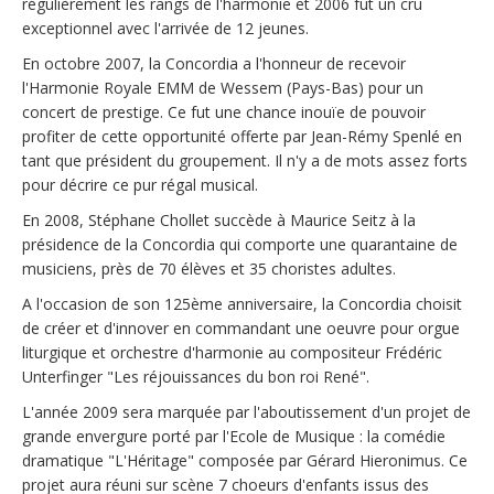
régulièrement les rangs de l'harmonie et 2006 fut un cru
exceptionnel avec l'arrivée de 12 jeunes.
En octobre 2007, la Concordia a l'honneur de recevoir
l'Harmonie Royale EMM de Wessem (Pays-Bas) pour un
concert de prestige. Ce fut une chance inouïe de pouvoir
profiter de cette opportunité offerte par Jean-Rémy Spenlé en
tant que président du groupement. Il n'y a de mots assez forts
pour décrire ce pur régal musical.
En 2008, Stéphane Chollet succède à Maurice Seitz à la
présidence de la Concordia qui comporte une quarantaine de
musiciens, près de 70 élèves et 35 choristes adultes.
A l'occasion de son 125ème anniversaire, la Concordia choisit
de créer et d'innover en commandant une oeuvre pour orgue
liturgique et orchestre d'harmonie au compositeur Frédéric
Unterfinger "Les réjouissances du bon roi René".
L'année 2009 sera marquée par l'aboutissement d'un projet de
grande envergure porté par l'Ecole de Musique : la comédie
dramatique "L'Héritage" composée par Gérard Hieronimus. Ce
projet aura réuni sur scène 7 choeurs d'enfants issus des